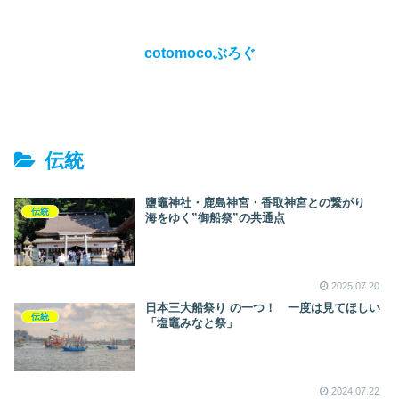
cotomocoぶろぐ
伝統
鹽竈神社・鹿島神宮・香取神宮との繋がり
伝統
海をゆく”御船祭”の共通点
2025.07.20
日本三大船祭り の一つ！ 一度は見てほしい
伝統
「塩竈みなと祭」
2024.07.22