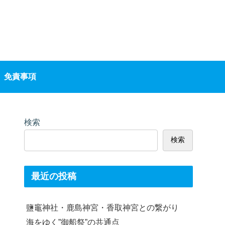
免責事項
検索
検索
最近の投稿
鹽竈神社・鹿島神宮・香取神宮との繋がり
海をゆく”御船祭”の共通点